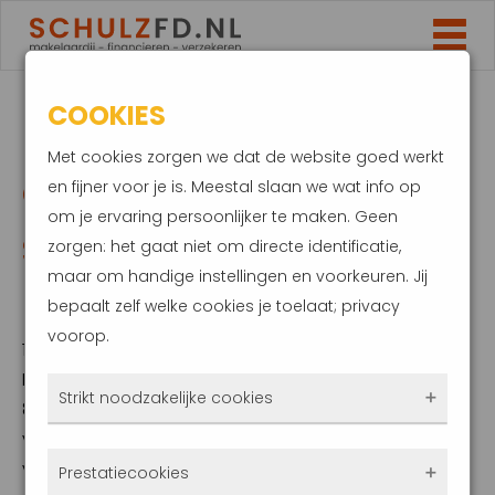
COOKIES
HUIZENPRIJS STIJGT
Met cookies zorgen we dat de website goed werkt
OOK VOLGEND JAAR
en fijner voor je is. Meestal slaan we wat info op
om je ervaring persoonlijker te maken. Geen
STEVIG, ALDUS
zorgen: het gaat niet om directe identificatie,
maar om handige instellingen en voorkeuren. Jij
RABOBANK
bepaalt zelf welke cookies je toelaat; privacy
voorop.
16 juni 2025
Nederlandse koopwoningen worden dit jaar
Strikt noodzakelijke cookies
8,6 procent duurder dan in 2024, zo
verwacht Rabobank. In het kwartaalbericht
Deze cookies zorgen ervoor dat de website
van de bank wordt een verdere opmars
Prestatiecookies
überhaupt werkt. Ze zijn dus altijd actief en