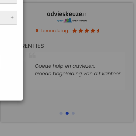
nen
 de
e
f
an op
8
beoordeling
de
REFERENTIES
t
jke
Goede hulp en adviezen.
araat
Goede begeleiding van dit kantoor