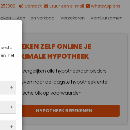
4253000
Contact
Stuur een e-mail
WhatsApp ons
heken
Aan – en verkoop
Verzekeren
Verduurzamen
BEREKEN ZELF ONLINE JE
Meestal
MAXIMALE HYPOTHEEK
en: het
Wij vergelijken alle hypotheekaanbieders
Streven naar de laagste hypotheekrente
Kritische blik op voorwaarden
 dus
HYPOTHEEK BEREKENEN
en
eze