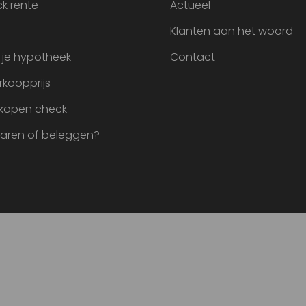
k rente
Actueel
Klanten aan het woord
 je hypotheek
Contact
rkoopprijs
 kopen check
paren of beleggen?