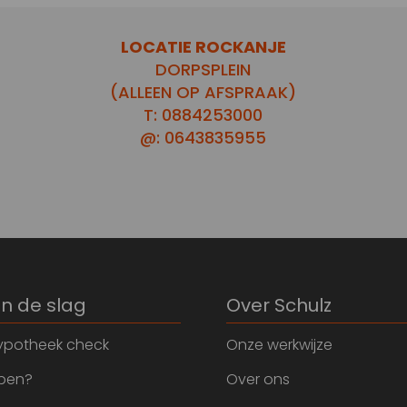
LOCATIE ROCKANJE
DORPSPLEIN
(ALLEEN OP AFSPRAAK)
T: 0884253000
@: 0643835955
an de slag
Over Schulz
ypotheek check
Onze werkwijze
open?
Over ons