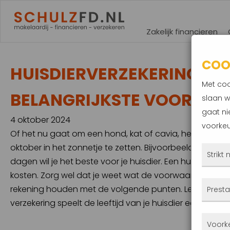
Zakelijk financieren
COO
HUISDIERVERZEKERING NOD
Met coo
BELANGRIJKSTE VOORWA
slaan w
gaat ni
4 oktober 2024
voorkeu
Of het nu gaat om een hond, kat of cavia, het is een
oktober in het zonnetje te zetten. Bijvoorbeeld met een 
Strikt
dagen wil je het beste voor je huisdier. Een huisdierv
kosten. Zorg wel dat je weet wat de voorwaarden zijn. Al
Deze
rekening houden met de volgende punten. Leeftijd huisd
Presta
altij
verzekering speelt de leeftijd van je huisdier een grote r
gepla
Met 
Voork
priva