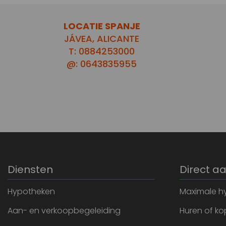
LOCATIE SPANJE
JÁVEA, ALICANTE
T: 0884253000
@: 0643835955
Diensten
Direct a
Hypotheken
Maximale h
Aan- en verkoopbegeleiding
Huren of k