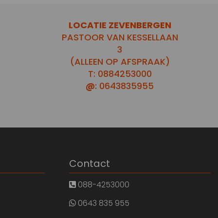
LOCATIE ZEVENBERGEN
PASTOOR VAN KESSELLAAN
3
(ALLEEN OP AFSPRAAK)
T: 0884253000
@
: 0643835955
Contact
088-4253000
0643 835 955