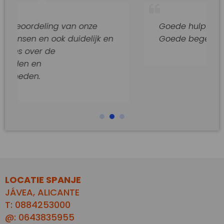
ing van onze
Goede hulp en adviezen.
ook duidelijk en
Goede begeleiding van dit k
e
LOCATIE SPANJE
JÁVEA, ALICANTE
T: 0884253000
@: 0643835955