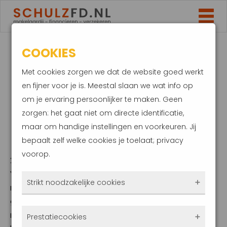
COOKIES
HUIS KOPEN: HOEVEEL
Met cookies zorgen we dat de website goed werkt
EIGEN GELD IS NODIG
en fijner voor je is. Meestal slaan we wat info op
om je ervaring persoonlijker te maken. Geen
MET EEN GEMIDDELD
zorgen: het gaat niet om directe identificatie,
maar om handige instellingen en voorkeuren. Jij
INKOMEN?
bepaalt zelf welke cookies je toelaat; privacy
voorop.
26 juni 2023
Voor de gemiddelde woning betaal je
Strikt noodzakelijke cookies
minder dan bijvoorbeeld een half jaar
geleden. Dit betekent niet automatisch dat je
Deze cookies zorgen ervoor dat de website
met hetzelfde inkomen een grotere woning
Prestatiecookies
überhaupt werkt. Ze zijn dus altijd actief en