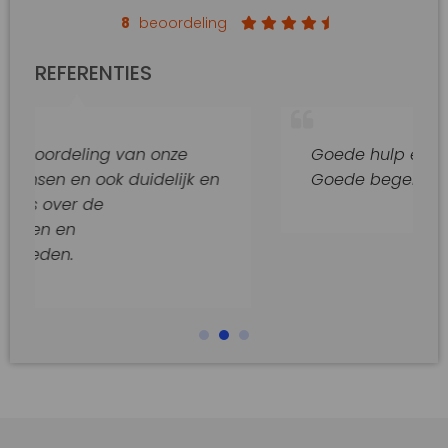
8
beoordeling
REFERENTIES
ng van onze
Goede hulp en adviezen.
ok duidelijk en
Goede begeleiding van dit k
e