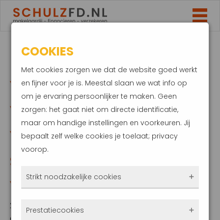
COOKIES
HUIDPROBLEMEN
Met cookies zorgen we dat de website goed werkt
VERPESTEN
en fijner voor je is. Meestal slaan we wat info op
om je ervaring persoonlijker te maken. Geen
VAKANTIE.
zorgen: het gaat niet om directe identificatie,
maar om handige instellingen en voorkeuren. Jij
VERZEKERAAR HOEFT
bepaalt zelf welke cookies je toelaat; privacy
voorop.
SCHADE NIET TE
Strikt noodzakelijke cookies
VERGOEDEN
Deze cookies zorgen ervoor dat de website
29 april 2024
Prestatiecookies
überhaupt werkt. Ze zijn dus altijd actief en
Goed op de hoogte zijn van