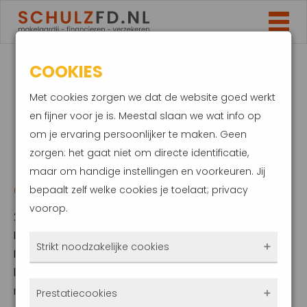
COOKIES
HOGERE
Met cookies zorgen we dat de website goed werkt
HYPOTHEEKRENTE
en fijner voor je is. Meestal slaan we wat info op
om je ervaring persoonlijker te maken. Geen
DOOR ONRUST OP DE
zorgen: het gaat niet om directe identificatie,
maar om handige instellingen en voorkeuren. Jij
OLIEMARKT?
bepaalt zelf welke cookies je toelaat; privacy
voorop.
23 juni 2025
De spanningen in het Midden-Oosten tussen
Strikt noodzakelijke cookies
Israël, Iran en de Verenigde Staten hebben
hun effect op de olieprijs niet gemist. Door
Deze cookies zorgen ervoor dat de website
recente aanvallen en dreigende escalaties is
Prestatiecookies
überhaupt werkt. Ze zijn dus altijd actief en