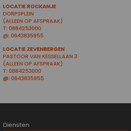
LOCATIE ROCKANJE
DORPSPLEIN
(ALLEEN OP AFSPRAAK)
T: 0884253000
@: 0643835955
LOCATIE ZEVENBERGEN
PASTOOR VAN KESSELLAAN 3
(ALLEEN OP AFSPRAAK)
T: 0884253000
@
: 0643835955
Diensten