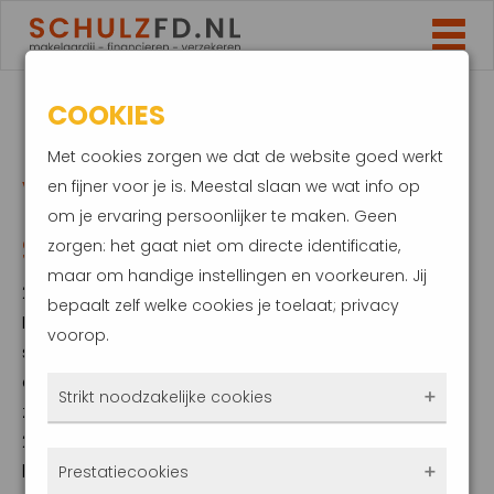
COOKIES
HELM WORDT
Met cookies zorgen we dat de website goed werkt
VERPLICHT VOOR
en fijner voor je is. Meestal slaan we wat info op
om je ervaring persoonlijker te maken. Geen
SNORFIETSERS
zorgen: het gaat niet om directe identificatie,
maar om handige instellingen en voorkeuren. Jij
27 oktober 2022
bepaalt zelf welke cookies je toelaat; privacy
Het niet hoeven dragen van een helm op de
voorop.
snorfiets is wel zo makkelijk. Je kunt even snel
een boodschap doen, zonder dat je die
Strikt noodzakelijke cookies
zware helm mee hoeft te sjouwen. Vanaf
2023 komt hier verandering in met een
Deze cookies zorgen ervoor dat de website
helmplicht. Dit is vooral om jouw veiligheid te
Prestatiecookies
überhaupt werkt. Ze zijn dus altijd actief en