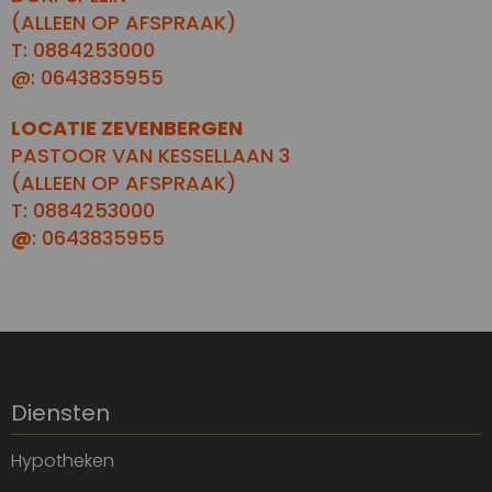
(ALLEEN OP AFSPRAAK)
T: 0884253000
@: 0643835955
LOCATIE ZEVENBERGEN
PASTOOR VAN KESSELLAAN 3
(ALLEEN OP AFSPRAAK)
T: 0884253000
@
: 0643835955
Diensten
Hypotheken