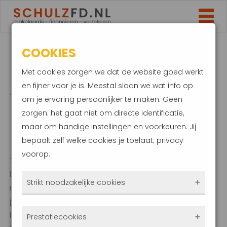
COOKIES
HEB JIJ EEN (DEELS)
Met cookies zorgen we dat de website goed werkt
AFLOSSINGSVRIJE
en fijner voor je is. Meestal slaan we wat info op
om je ervaring persoonlijker te maken. Geen
HYPOTHEEK? LET OP
zorgen: het gaat niet om directe identificatie,
maar om handige instellingen en voorkeuren. Jij
DEZE RISICO’S
bepaalt zelf welke cookies je toelaat; privacy
voorop.
26 juni 2024
Bij het afsluiten van een hypotheek denk je er
Strikt noodzakelijke cookies
misschien nog niet over na, maar na dertig
jaar moet je de hypotheek afgelost hebben.
Deze cookies zorgen ervoor dat de website
Met een lineaire of annuïtaire hypotheek
Prestatiecookies
überhaupt werkt. Ze zijn dus altijd actief en