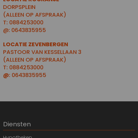
DORPSPLEIN
(ALLEEN OP AFSPRAAK)
T: 0884253000
@: 0643835955
LOCATIE ZEVENBERGEN
PASTOOR VAN KESSELLAAN 3
(ALLEEN OP AFSPRAAK)
T: 0884253000
@
: 0643835955
Diensten
Hypotheken