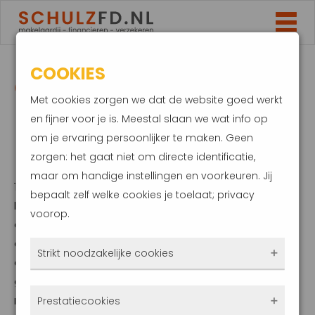
COOKIES
GOUDEN SIERADEN IN
Met cookies zorgen we dat de website goed werkt
BEZIT? DIT DEKT JE
en fijner voor je is. Meestal slaan we wat info op
om je ervaring persoonlijker te maken. Geen
INBOEDELVERZEKERING
zorgen: het gaat niet om directe identificatie,
maar om handige instellingen en voorkeuren. Jij
16 april 2024
bepaalt zelf welke cookies je toelaat; privacy
De goudprijs stapelt record op record in de
voorop.
afgelopen weken. Heb jij sieraden thuis van
dit edelmetaal? De waarde hiervan is in de
Strikt noodzakelijke cookies
afgelopen tijd sterk gestegen. Zo kan die
gouden ketting uit een erfenis opeens veel
Deze cookies zorgen ervoor dat de website
meer waard zijn. Goed om te checken of je
Prestatiecookies
überhaupt werkt. Ze zijn dus altijd actief en