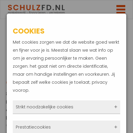
COOKIES
FORS MEER
Met cookies zorgen we dat de website goed werkt
HYPOTHEEKAANVRAGEN,
en fijner voor je is. Meestal slaan we wat info op
om je ervaring persoonlijker te maken. Geen
INCLUSIEF
zorgen: het gaat niet om directe identificatie,
maar om handige instellingen en voorkeuren. Jij
OVERSLUITERS
bepaalt zelf welke cookies je toelaat; privacy
voorop.
8 april 2025
In de eerste drie maanden van 2025 werden
Strikt noodzakelijke cookies
er via het HDN-platform 142.076
hypotheekaanvragen ingediend, wat een
Deze cookies zorgen ervoor dat de website
toename van 23,4% betekent ten opzichte
Prestatiecookies
überhaupt werkt. Ze zijn dus altijd actief en