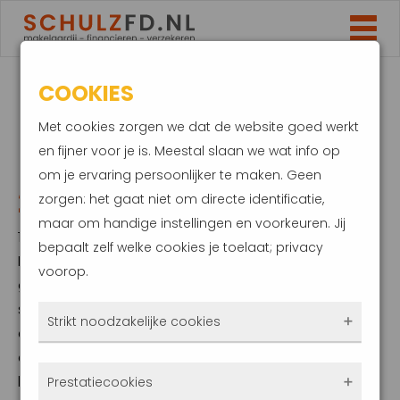
COOKIES
FIJNE FEESTDAGEN EN
Met cookies zorgen we dat de website goed werkt
EEN VOORSPOEDIG
en fijner voor je is. Meestal slaan we wat info op
om je ervaring persoonlijker te maken. Geen
2025
zorgen: het gaat niet om directe identificatie,
maar om handige instellingen en voorkeuren. Jij
16 december 2024
bepaalt zelf welke cookies je toelaat; privacy
Nu het jaar ten einde loopt, willen we je
voorop.
graag fijne kerstdagen toewensen. Maak er
samen met je naasten een gezellige tijd van
Strikt noodzakelijke cookies
en laat 2025 een jaar vol geluk, gezondheid
en voorspoed worden!Daarnaast willen we je
Deze cookies zorgen ervoor dat de website
bedanken voor het vertrouwen in onze
Prestatiecookies
überhaupt werkt. Ze zijn dus altijd actief en