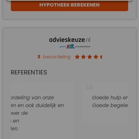
HYPOTHEEK BEREKENEN
8
beoordeling
REFERENTIES
ling van onze
Goede hulp en adviezen.
 ook duidelijk en
Goede begeleiding van dit
 de