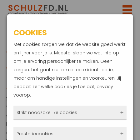
COOKIES
EXTRA SUBSIDIE
Met cookies zorgen we dat de website goed werkt
VOOR HET
en fijner voor je is. Meestal slaan we wat info op
om je ervaring persoonlijker te maken. Geen
VERDUURZAMEN VAN
zorgen: het gaat niet om directe identificatie,
maar om handige instellingen en voorkeuren. Jij
JE WONING
bepaalt zelf welke cookies je toelaat; privacy
voorop.
18 december 2023
Wil je jouw woning verduurzamen, maar
Strikt noodzakelijke cookies
schrik je van het kostenplaatje? Ook in 2024
kan je subsidie aanvragen voor het
Deze cookies zorgen ervoor dat de website
doorvoeren van verschillende maatregelen.
Prestatiecookies
überhaupt werkt. Ze zijn dus altijd actief en