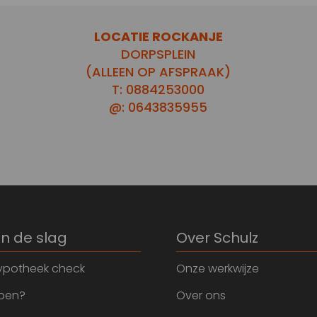
LOCATIE ROCKANJE
DORPSPLEIN
(ALLEEN OP AFSPRAAK)
T: 0884253000
@: 0643835955
an de slag
Over Schulz
ypotheek check
Onze werkwijze
open?
Over ons