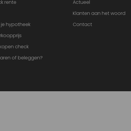
k rente
Actueel
Klanten aan het woord
 je hypotheek
Contact
rkoopprijs
 kopen check
paren of beleggen?