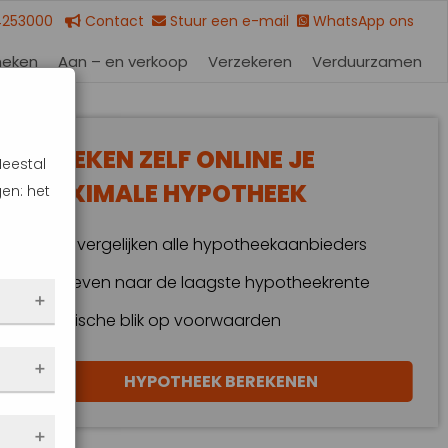
4253000
Contact
Stuur een e-mail
WhatsApp ons
heken
Aan – en verkoop
Verzekeren
Verduurzamen
BEREKEN ZELF ONLINE JE
Meestal
MAXIMALE HYPOTHEEK
en: het
Wij vergelijken alle hypotheekaanbieders
Streven naar de laagste hypotheekrente
Kritische blik op voorwaarden
 dus
HYPOTHEEK BEREKENEN
en
eze