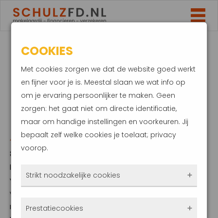
COOKIES
EEN
Met cookies zorgen we dat de website goed werkt
NIEUWBOUWHUIS
en fijner voor je is. Meestal slaan we wat info op
om je ervaring persoonlijker te maken. Geen
KOPEN? LET OP DEZE
zorgen: het gaat niet om directe identificatie,
maar om handige instellingen en voorkeuren. Jij
AANDACHTSPUNTEN
bepaalt zelf welke cookies je toelaat; privacy
voorop.
8 augustus 2022
Kun je het ideale huis maar niet vinden? Of
Strikt noodzakelijke cookies
vis je steeds achter het net in deze
woningmarkt? Het kopen van een
Deze cookies zorgen ervoor dat de website
nieuwbouwhuis kan een goed alternatief zijn.
Prestatiecookies
überhaupt werkt. Ze zijn dus altijd actief en