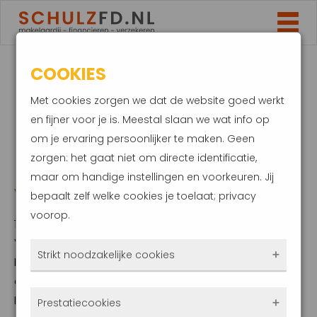
COOKIES
DYNAMISCHE
Met cookies zorgen we dat de website goed werkt
ENERGIECONTRACTEN
en fijner voor je is. Meestal slaan we wat info op
om je ervaring persoonlijker te maken. Geen
IN TREK. OOK IETS
zorgen: het gaat niet om directe identificatie,
maar om handige instellingen en voorkeuren. Jij
VOOR JOU?
bepaalt zelf welke cookies je toelaat; privacy
voorop.
15 april 2024
Vorig jaar kon je bij 20 van de in totaal 49
Strikt noodzakelijke cookies
Nederlandse energieleveranciers een
dynamisch energiecontract afsluiten.
Deze cookies zorgen ervoor dat de website
Inmiddels zijn dit er al 30. Deze toename is
Prestatiecookies
überhaupt werkt. Ze zijn dus altijd actief en