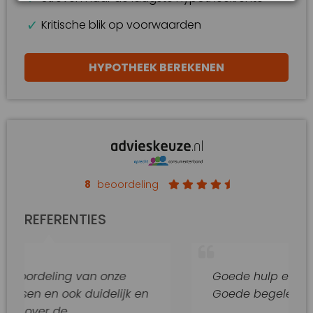
Kritische blik op voorwaarden
HYPOTHEEK BEREKENEN
8
beoordeling
REFERENTIES
ng van onze
Goede hulp en adviezen.
ok duidelijk en
Goede begeleiding van dit k
e