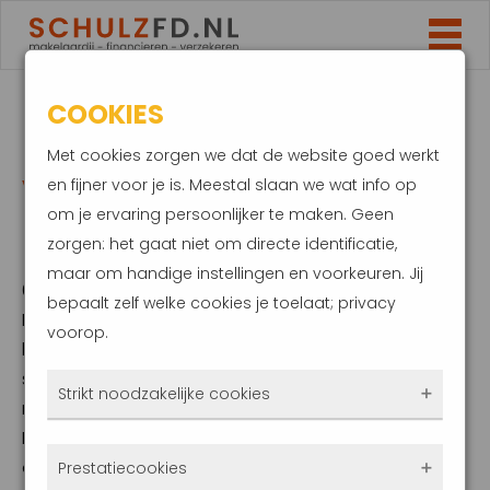
COOKIES
DEZE ZORG IS ALTIJD
Met cookies zorgen we dat de website goed werkt
VOOR EIGEN
en fijner voor je is. Meestal slaan we wat info op
om je ervaring persoonlijker te maken. Geen
REKENING
zorgen: het gaat niet om directe identificatie,
maar om handige instellingen en voorkeuren. Jij
6 december 2022
bepaalt zelf welke cookies je toelaat; privacy
Heb je zorg nodig die onder de
voorop.
basiszorgverzekering valt? In sommige
situaties is dit deels of helemaal voor eigen
Strikt noodzakelijke cookies
rekening. Zo geldt het eigen risico van € 385.
Pas boven dit bedrag krijg je zorg vergoed
Deze cookies zorgen ervoor dat de website
die onder het eigen risico valt. Daarnaast
Prestatiecookies
überhaupt werkt. Ze zijn dus altijd actief en