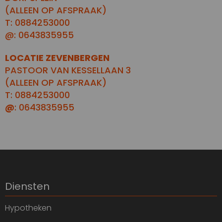
(ALLEEN OP AFSPRAAK)
T: 0884253000
@: 0643835955
LOCATIE ZEVENBERGEN
PASTOOR VAN KESSELLAAN 3
(ALLEEN OP AFSPRAAK)
T: 0884253000
@
: 0643835955
Diensten
Hypotheken