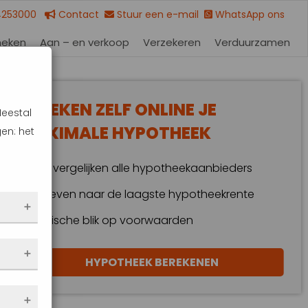
4253000
Contact
Stuur een e-mail
WhatsApp ons
heken
Aan – en verkoop
Verzekeren
Verduurzamen
BEREKEN ZELF ONLINE JE
Meestal
MAXIMALE HYPOTHEEK
en: het
Wij vergelijken alle hypotheekaanbieders
Streven naar de laagste hypotheekrente
Kritische blik op voorwaarden
 dus
HYPOTHEEK BEREKENEN
en
eze