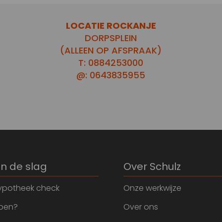
LOCATIE ROCKANJE
DORPSPLEIN
(ALLEEN OP AFSPRAAK)
T: 0884253000
@: 0643835955
an de slag
Over Schulz
ypotheek check
Onze werkwijze
open?
Over ons