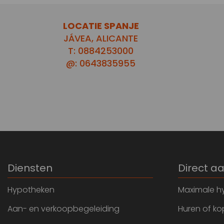
LOCATIE SPANJE
JÁVEA, ALICANTE
T: 0884253000
@: 0643835955
Diensten
Direct a
Hypotheken
Maximale h
Aan- en verkoopbegeleiding
Huren of k