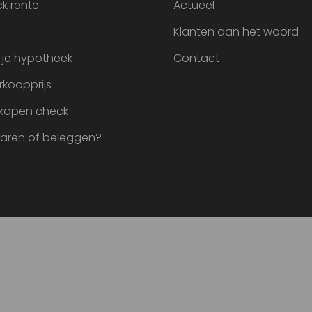
k rente
Actueel
Klanten aan het woord
 je hypotheek
Contact
rkoopprijs
 kopen check
paren of beleggen?