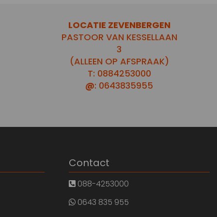
LOCATIE ZEVENBERGEN
PASTOOR VAN KESSELLAAN
3
(ALLEEN OP AFSPRAAK)
T: 0884253000
@
: 0643835955
Contact
088-4253000
0643 835 955