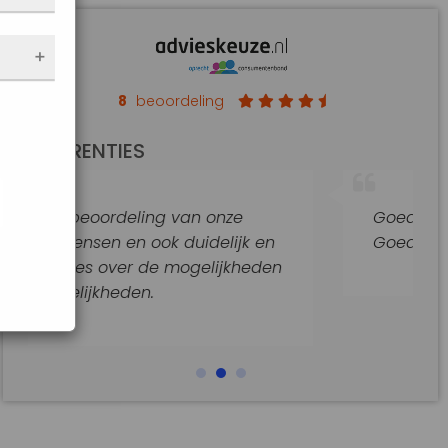
nen
 de
e
f
an op
8
beoordeling
de
REFERENTIES
t
jke
g van onze
Goede hulp en adviezen.
araat
k duidelijk en
Goede begeleiding van dit k
e mogelijkheden