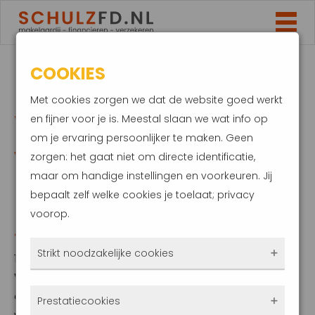
COOKIES
DEKKING
Met cookies zorgen we dat de website goed werkt
WOONVERZEKERING
en fijner voor je is. Meestal slaan we wat info op
om je ervaring persoonlijker te maken. Geen
VERSCHUIFT. WAT
zorgen: het gaat niet om directe identificatie,
maar om handige instellingen en voorkeuren. Jij
BETEKENT DAT VOOR
bepaalt zelf welke cookies je toelaat; privacy
voorop.
JOU?
Strikt noodzakelijke cookies
17 juni 2025
Wie denkt dat woonverzekeringen in basis
Deze cookies zorgen ervoor dat de website
altijd hetzelfde zijn, heeft het mis. In 2025 zien
Prestatiecookies
überhaupt werkt. Ze zijn dus altijd actief en