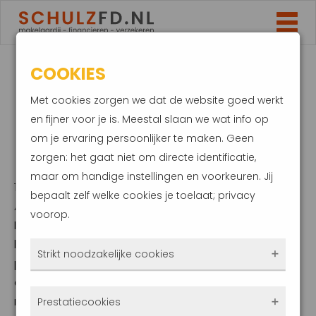
COOKIES
DE NIEUWE
Met cookies zorgen we dat de website goed werkt
PENSIOENWET IN EEN
en fijner voor je is. Meestal slaan we wat info op
om je ervaring persoonlijker te maken. Geen
NOTENDOP
zorgen: het gaat niet om directe identificatie,
maar om handige instellingen en voorkeuren. Jij
13 oktober 2023
bepaalt zelf welke cookies je toelaat; privacy
Afgelopen juli is De Wet Toekomst
voorop.
Pensioenen in werking getreden. Deze wet is
het uitgangspunt voor het nieuwe
Strikt noodzakelijke cookies
pensioensysteem. Tot 1 januari 2028 geldt
een overgangsperiode. Vanaf dat moment
Deze cookies zorgen ervoor dat de website
moeten alle pensioenregelingen voldoen
Prestatiecookies
überhaupt werkt. Ze zijn dus altijd actief en