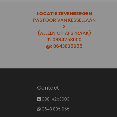
LOCATIE ZEVENBERGEN
PASTOOR VAN KESSELLAAN
3
(ALLEEN OP AFSPRAAK)
T: 0884253000
@
: 0643835955
Contact
088-4253000
0643 835 955