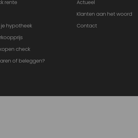
k rente
Actueel
Klanten aan het woord
 je hypotheek
Contact
rkoopprijs
 kopen check
paren of beleggen?