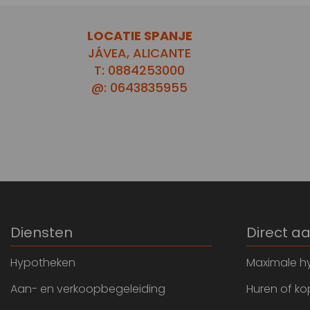
LOCATIE SPANJE
JÁVEA, ALICANTE
T: 0884253000
@: 0643835955
Diensten
Direct a
Hypotheken
Maximale h
Aan- en verkoopbegeleiding
Huren of k