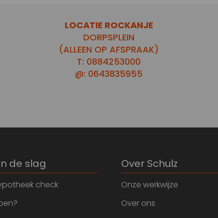
LOCATIE ROCKANJE
DORPSPLEIN
(ALLEEN OP AFSPRAAK)
T: 0884253000
@: 0643835955
an de slag
Over Schulz
ypotheek check
Onze werkwijze
open?
Over ons