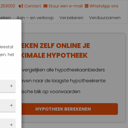
4253000
Contact
Stuur een e-mail
WhatsApp ons
heken
Aan – en verkoop
Verzekeren
Verduurzamen
BEREKEN ZELF ONLINE JE
Meestal
MAXIMALE HYPOTHEEK
en: het
Wij vergelijken alle hypotheekaanbieders
Streven naar de laagste hypotheekrente
Kritische blik op voorwaarden
 dus
HYPOTHEEK BEREKENEN
en
eze