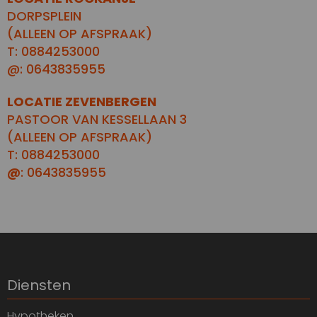
DORPSPLEIN
(ALLEEN OP AFSPRAAK)
T: 0884253000
@: 0643835955
LOCATIE ZEVENBERGEN
PASTOOR VAN KESSELLAAN 3
(ALLEEN OP AFSPRAAK)
T: 0884253000
@
: 0643835955
Diensten
Hypotheken