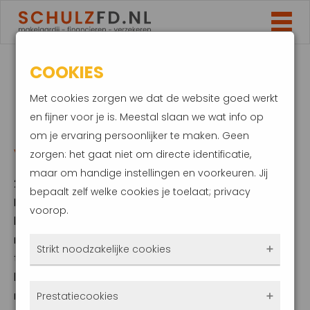
COOKIES
DAALT DE LAAGSTE
Met cookies zorgen we dat de website goed werkt
HYPOTHEEKRENTE
en fijner voor je is. Meestal slaan we wat info op
om je ervaring persoonlijker te maken. Geen
VERDER?
zorgen: het gaat niet om directe identificatie,
maar om handige instellingen en voorkeuren. Jij
2 september 2021
bepaalt zelf welke cookies je toelaat; privacy
De hypotheekrente is nog steeds uitzonderlijk
voorop.
laag. Sluit je een hypotheek af met een
renteperiode van 10 jaar, dan is dit al mogelijk
Strikt noodzakelijke cookies
tegen 0,86 procent. Los van de laagste
hypotheekrente zijn ook de gemiddelde
Deze cookies zorgen ervoor dat de website
rentes gedaald. Banken proberen elkaar af
Prestatiecookies
überhaupt werkt. Ze zijn dus altijd actief en