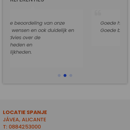
deling van onze
Goede hulp en adviezen.
en ook duidelijk en
Goede begeleiding van di
er de
n
.
LOCATIE SPANJE
JÁVEA, ALICANTE
T: 0884253000