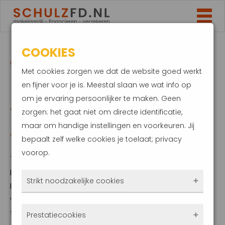
COOKIES
CARAVAN BLIJFT
Met cookies zorgen we dat de website goed werkt
POPULAIR. DEKKING
en fijner voor je is. Meestal slaan we wat info op
om je ervaring persoonlijker te maken. Geen
VERZEKERING
zorgen: het gaat niet om directe identificatie,
maar om handige instellingen en voorkeuren. Jij
VERSCHILT STERK
bepaalt zelf welke cookies je toelaat; privacy
voorop.
7 mei 2024
Met de caravan achter de auto op avontuur.
Strikt noodzakelijke cookies
Deze toch al populaire manier van vakantie
vieren is sinds de covid periode nog meer in
Deze cookies zorgen ervoor dat de website
trek. Begin 2023 waren er bij de RDW 406.735
Prestatiecookies
überhaupt werkt. Ze zijn dus altijd actief en