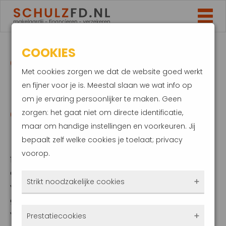
COOKIES
CAMPER BLIJFT
Met cookies zorgen we dat de website goed werkt
POPULAIR: GA WEL
en fijner voor je is. Meestal slaan we wat info op
om je ervaring persoonlijker te maken. Geen
GOED VERZEKERD OP
zorgen: het gaat niet om directe identificatie,
maar om handige instellingen en voorkeuren. Jij
PAD
bepaalt zelf welke cookies je toelaat; privacy
voorop.
18 januari 2022
Covid heeft nog steeds invloed op ons
Strikt noodzakelijke cookies
vakantiegedrag. Op reis per camper is een
goed alternatief voor verre vakanties per
Deze cookies zorgen ervoor dat de website
vliegtuig. Bovendien heb je jouw eigen privé
Prestatiecookies
überhaupt werkt. Ze zijn dus altijd actief en