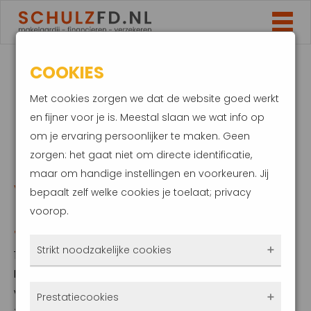
COOKIES
BRUTO
Met cookies zorgen we dat de website goed werkt
MAANDLASTEN
en fijner voor je is. Meestal slaan we wat info op
om je ervaring persoonlijker te maken. Geen
HYPOTHEEK
zorgen: het gaat niet om directe identificatie,
maar om handige instellingen en voorkeuren. Jij
VERDUBBELD SINDS
bepaalt zelf welke cookies je toelaat; privacy
voorop.
JANUARI
Strikt noodzakelijke cookies
13 juni 2022
De bruto maandlasten voor een gemiddelde
Deze cookies zorgen ervoor dat de website
woning met een aflossingsvrije hypotheek
Prestatiecookies
überhaupt werkt. Ze zijn dus altijd actief en