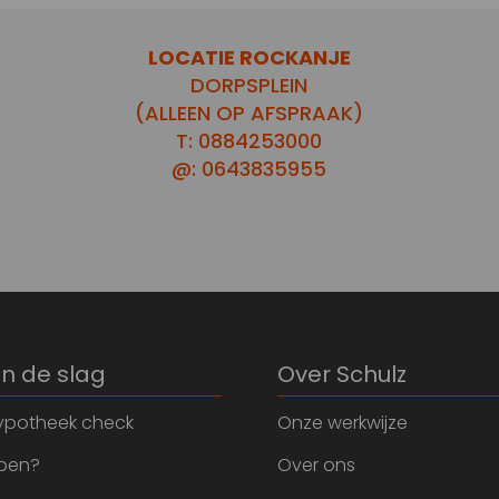
LOCATIE ROCKANJE
DORPSPLEIN
(ALLEEN OP AFSPRAAK)
T: 0884253000
@: 0643835955
an de slag
Over Schulz
ypotheek check
Onze werkwijze
open?
Over ons