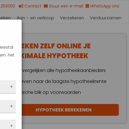
4253000
Contact
Stuur een e-mail
WhatsApp ons
heken
Aan – en verkoop
Verzekeren
Verduurzamen
BEREKEN ZELF ONLINE JE
Meestal
MAXIMALE HYPOTHEEK
en: het
Wij vergelijken alle hypotheekaanbieders
Streven naar de laagste hypotheekrente
Kritische blik op voorwaarden
 dus
HYPOTHEEK BEREKENEN
en
eze