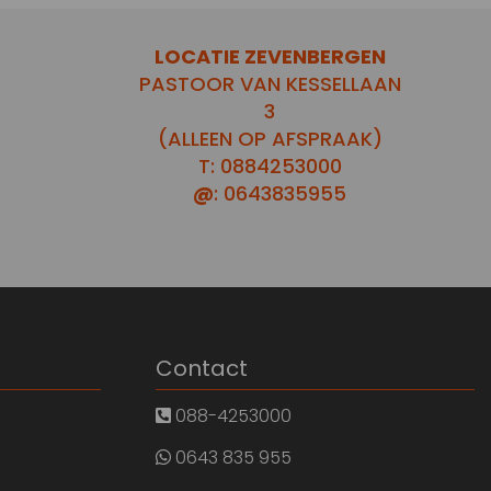
LOCATIE ZEVENBERGEN
PASTOOR VAN KESSELLAAN
3
(ALLEEN OP AFSPRAAK)
T: 0884253000
@
: 0643835955
Contact
088-4253000
0643 835 955