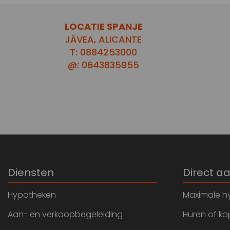
LOCATIE SPANJE
JÁVEA, ALICANTE
T: 0884253000
@: 0643835955
Diensten
Direct a
Hypotheken
Maximale h
Aan- en verkoopbegeleiding
Huren of k