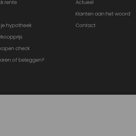
k rente
Actueel
Klanten aan het woord
 je hypotheek
Contact
rkoopprijs
 kopen check
paren of beleggen?