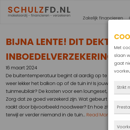
Zakelijk financieren
COO
BIJNA LENTE! DIT DEKT EEN
Met coo
INBOEDELVERZEKERING IN 
slaan w
gaat ni
16 maart 2024
voorkeu
De buitentemperatuur begint al aardig op te lopen en 
weer lekker het balkon op of de tuin in! Is jouw tuin er 
Strikt
tuinmeubilair? De kosten voor een loungeset, terrasve
Zorg dat ze goed verzekerd zijn. Wat gebeurt er als jo
Deze
raakt door bijvoorbeeld noodweer? En hoe zit het als j
Presta
altij
terwijl er verder niemand in de tuin…
Read More
gepla
Met 
Voork
priva