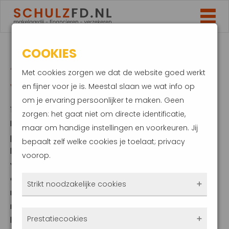
COOKIES
AANSPRAKELIJKHEIDSVER
Met cookies zorgen we dat de website goed werkt
VERPLICHT OF NIET?
en fijner voor je is. Meestal slaan we wat info op
om je ervaring persoonlijker te maken. Geen
18 augustus 2025
zorgen: het gaat niet om directe identificatie,
Met de aansprakelijkheidsverzekering
maar om handige instellingen en voorkeuren. Jij
particulieren (AVP) verzeker je je voor de
bepaalt zelf welke cookies je toelaat; privacy
kosten van schade die jij bij anderen
voorop.
veroorzaakt. Veel mensen denken dat deze
aansprakelijkheidsverzekering verplicht is,
Strikt noodzakelijke cookies
maar dat is niet zo. Dat doet niets af aan het
nut van de verzekering. De AVP kan je
Deze cookies zorgen ervoor dat de website
Prestatiecookies
beschermen tegen forse financiële
überhaupt werkt. Ze zijn dus altijd actief en