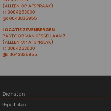
(ALLEEN OP AFSPRAAK)
T: 0884253000
@: 0643835955
LOCATIE ZEVENBERGEN
PASTOOR VAN KESSELLAAN 3
(ALLEEN OP AFSPRAAK)
T: 0884253000
@
: 0643835955
Diensten
Hypotheken