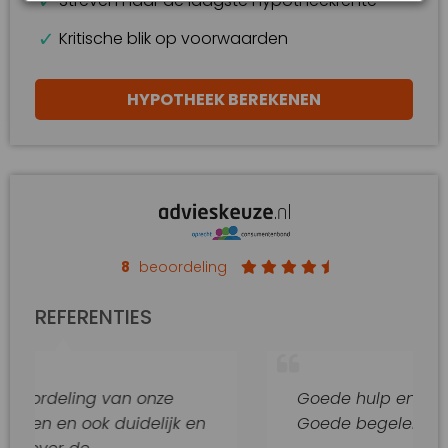
Streven naar de laagste hypotheekrente
Kritische blik op voorwaarden
HYPOTHEEK BEREKENEN
8
beoordeling
REFERENTIES
g van onze
Goede hulp en adviezen.
k duidelijk en
Goede begeleiding van dit ka