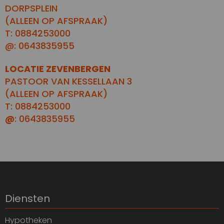
DORPSPLEIN
(ALLEEN OP AFSPRAAK)
T: 0884253000
@: 0643835955
LOCATIE ZEVENBERGEN
PASTOOR VAN KESSELLAAN 3
(ALLEEN OP AFSPRAAK)
T: 0884253000
@
: 0643835955
Diensten
Hypotheken