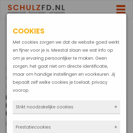
COOKIES
KANTOOR REGIO
Met cookies zorgen we dat de website goed werkt
ROCKANJE
en fijner voor je is. Meestal slaan we wat info op
om je ervaring persoonlijker te maken. Geen
zorgen: het gaat niet om directe identificatie,
SCHULZ FINANCIËLE DIENSTEN
maar om handige instellingen en voorkeuren. Jij
Strypsedijk 13
bepaalt zelf welke cookies je toelaat; privacy
3235 LD Rockanje
voorop.
088-4253000
06-43835955 (alleen WhatsApp)
Strikt noodzakelijke cookies
info@schulzfd.nl
Deze cookies zorgen ervoor dat de website
Prestatiecookies
überhaupt werkt. Ze zijn dus altijd actief en