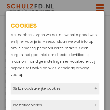
COOKIES
FINANCIËLE PLANNING
Met cookies zorgen we dat de website goed werkt
en fijner voor je is. Meestal slaan we wat info op
DE GROTE WAARDE VAN EEN
om je ervaring persoonlijker te maken. Geen
HELDER TOTAALBEELD
zorgen: het gaat niet om directe identificatie,
Financiële wensen en verplichtingen variëren flink
maar om handige instellingen en voorkeuren. Jij
gedurende een mensenleven. Kinderen die gaan
bepaalt zelf welke cookies je toelaat; privacy
studeren, de aankoop van een woning,
voorop.
pensionering: mooie gebeurtenissen, maar u moet
er wél goed op zijn voorbereid. Financiële planning
Strikt noodzakelijke cookies
brengt uitkomst. Door middel van een persoonlijk
financieel plan creëert u overzicht over wat nodig is
Deze cookies zorgen ervoor dat de website
Prestatiecookies
om uw wensen en ambities te realiseren.
überhaupt werkt. Ze zijn dus altijd actief en