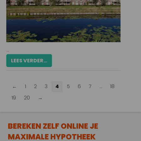
...
LEES VERDER...
←
1
2
3
4
5
6
7
…
18
19
20
→
BEREKEN ZELF ONLINE JE
MAXIMALE HYPOTHEEK