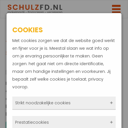
COOKIES
Met cookies zorgen we dat de website goed werkt
Woning gekocht maar
en fijner voor je is. Meestal slaan we wat info op
spijt? Je hebt 3 dagen
om je ervaring persoonlijker te maken. Geen
bedenktijd
zorgen: het gaat niet om directe identificatie,
maar om handige instellingen en voorkeuren. Jij
28 mei 2021
bepaalt zelf welke cookies je toelaat; privacy
Koop je een woning, dan heb je wettelijk
voorop.
gezien recht op drie dagen bedenktijd. Binnen
deze periode kan je alsnog afzien van de
Strikt noodzakelijke cookies
koop, ook al is de koopakte al getekend. Je
hoeft daarbij geen reden op te geven en
...
Deze cookies zorgen ervoor dat de website
Prestatiecookies
überhaupt werkt. Ze zijn dus altijd actief en
LEES VERDER...