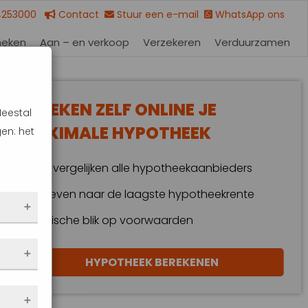
4253000
Contact
Stuur een e-mail
WhatsApp ons
heken
Aan – en verkoop
Verzekeren
Verduurzamen
BEREKEN ZELF ONLINE JE
Meestal
MAXIMALE HYPOTHEEK
en: het
Wij vergelijken alle hypotheekaanbieders
Streven naar de laagste hypotheekrente
Kritische blik op voorwaarden
 dus
HYPOTHEEK BEREKENEN
en
eze