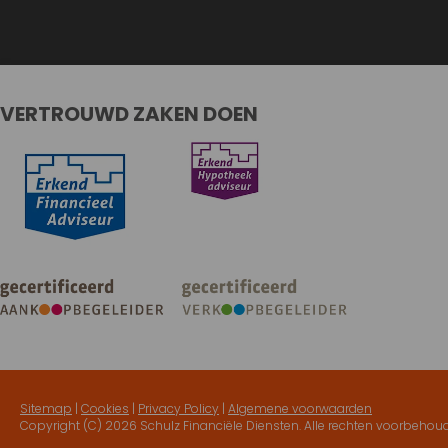
VERTROUWD ZAKEN DOEN
Sitemap
|
Cookies
|
Privacy Policy
|
Algemene voorwaarden
Copyright (C)
2026 Schulz Financiële Diensten. Alle rechten voorbehou