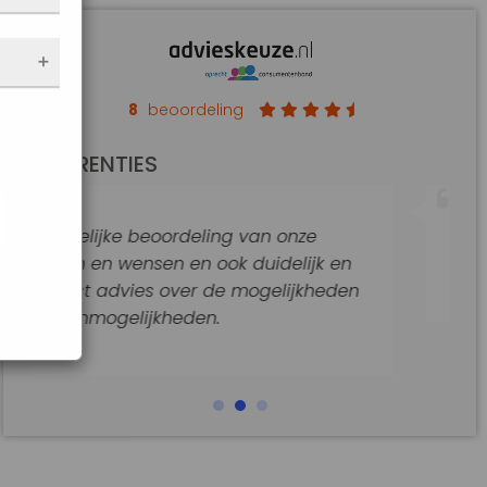
nen
 de
e
f
an op
8
beoordeling
de
REFERENTIES
t
jke
ling van onze
Goede hulp en adviezen.
araat
 ook duidelijk en
Goede begeleiding van dit
 de mogelijkheden
n.