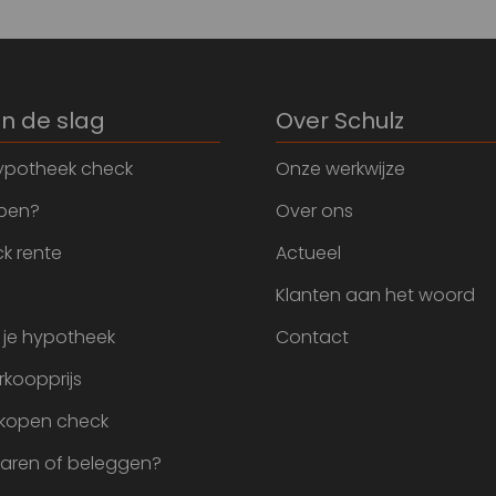
an de slag
Over Schulz
ypotheek check
Onze werkwijze
open?
Over ons
k rente
Actueel
Klanten aan het woord
 je hypotheek
Contact
rkoopprijs
 kopen check
paren of beleggen?