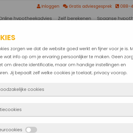
Inloggen
Gratis adviesgesprek
088-
Online hypotheekadvies
Zelf berekenen
Spaanse hypot
KIES
ZORGVERZEKERING?
kies zorgen we dat de website goed werkt en fijner voor je is. 
e wat info op om je ervaring persoonlijker te maken. Geen zorg
et om directe identificatie, maar om handige instellingen en
ren. Jij bepaalt zelf welke cookies je toelaat; privacy voorop.
 noodzakelijke cookies
 cookies zorgen ervoor dat de website überhaupt werkt. Ze zijn
tiecookies
d actief en kunnen niet worden uitgezet. Meestal worden ze alle
atst als jij iets doet, zoals inloggen, een formulier invullen of je
deze cookies zien we hoe vaak onze site bezocht wordt, waar
eurcookies
cyvoorkeuren opslaan. Je kunt je browser zo instellen dat hij d