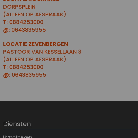
DORPSPLEIN
(ALLEEN OP AFSPRAAK)
T: 0884253000
@: 0643835955
LOCATIE ZEVENBERGEN
PASTOOR VAN KESSELLAAN 3
(ALLEEN OP AFSPRAAK)
T: 0884253000
@
: 0643835955
Diensten
Hypotheken