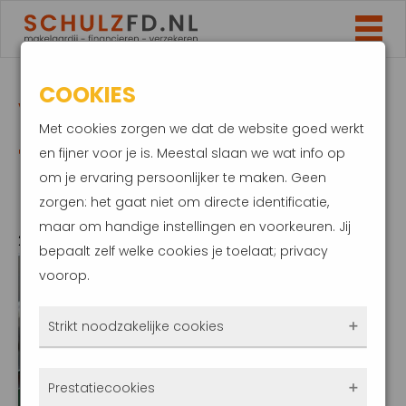
COOKIES
VERGELIJKINGSSITES
Met cookies zorgen we dat de website goed werkt
TONEN VAAK NIET DE
en fijner voor je is. Meestal slaan we wat info op
om je ervaring persoonlijker te maken. Geen
BESTE DEAL
zorgen: het gaat niet om directe identificatie,
maar om handige instellingen en voorkeuren. Jij
28 oktober 2020
bepaalt zelf welke cookies je toelaat; privacy
voorop.
Strikt noodzakelijke cookies
Deze cookies zorgen ervoor dat de website
Prestatiecookies
überhaupt werkt. Ze zijn dus altijd actief en