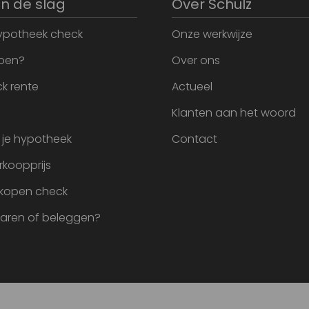
an de slag
Over Schulz
ypotheek check
Onze werkwijze
open?
Over ons
k rente
Actueel
Klanten aan het woord
 je hypotheek
Contact
rkoopprijs
 kopen check
paren of beleggen?