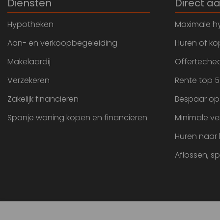
Diensten
Direct a
Hypotheken
Maximale h
Aan- en verkoopbegeleiding
Huren of k
Makelaardij
Offertechec
Verzekeren
Rente top 5
Zakelijk financieren
Bespaar op
Spanje woning kopen en financieren
Minimale ve
Huren naar
Aflossen, s