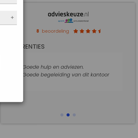
nen
 de
e
f
an op
8
beoordeling
de
REFERENTIES
t
jke
Goede hulp en adviezen.
araat
Goede begeleiding van dit kantoor