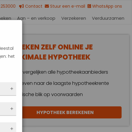
4253000
Contact
Stuur een e-mail
WhatsApp ons
heken
Aan – en verkoop
Verzekeren
Verduurzamen
BEREKEN ZELF ONLINE JE
Meestal
MAXIMALE HYPOTHEEK
en: het
Wij vergelijken alle hypotheekaanbieders
Streven naar de laagste hypotheekrente
Kritische blik op voorwaarden
 dus
HYPOTHEEK BEREKENEN
en
eze