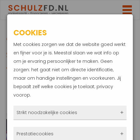
COOKIES
OVERZICHT
Met cookies zorgen we dat de website goed werkt
STEUNMAATREGELEN
en fijner voor je is. Meestal slaan we wat info op
om je ervaring persoonlijker te maken. Geen
VOOR KLEINE
zorgen: het gaat niet om directe identificatie,
maar om handige instellingen en voorkeuren. Jij
(ZZP’ERS) EN GROTE
bepaalt zelf welke cookies je toelaat; privacy
voorop.
BEDRIJVEN
Strikt noodzakelijke cookies
5 april 2020
Deze cookies zorgen ervoor dat de website
Prestatiecookies
überhaupt werkt. Ze zijn dus altijd actief en