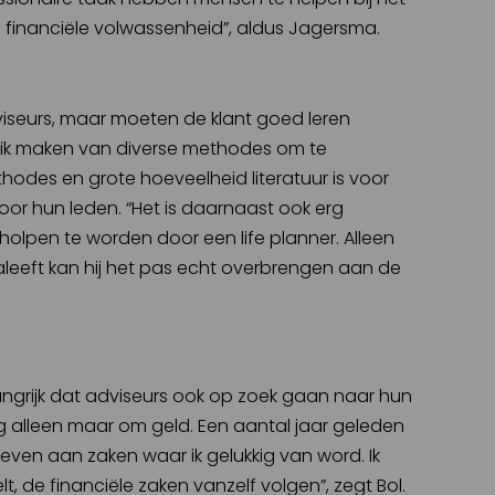
 financiële volwassenheid”, aldus Jagersma.
dviseurs, maar moeten de klant goed leren
uik maken van diverse methodes om te
thodes en grote hoeveelheid literatuur is voor
oor hun leden. “Het is daarnaast ook erg
holpen te worden door een life planner. Alleen
aleeft kan hij het pas echt overbrengen aan de
langrijk dat adviseurs ook op zoek gaan naar hun
ing alleen maar om geld. Een aantal jaar geleden
en aan zaken waar ik gelukkig van word. Ik
, de financiële zaken vanzelf volgen”, zegt Bol.