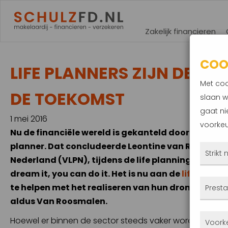
Zakelijk financieren
COO
LIFE PLANNERS ZIJN DE FI
Met coo
DE TOEKOMST
slaan w
gaat ni
1 mei 2016
voorkeu
Nu de financiële wereld is gekanteld door de econo
planner. Dat concludeerde Leontine van Roosmalen
Strikt
Nederland (VLPN), tijdens de life planning proeverij 
dream it, you can do it. Het is nu aan de
life planne
Deze
te helpen met het realiseren van hun dromen en ee
Presta
altij
aldus Van Roosmalen.
gepla
Met 
Hoewel er binnen de sector steeds vaker wordt gesproken
Voork
priva