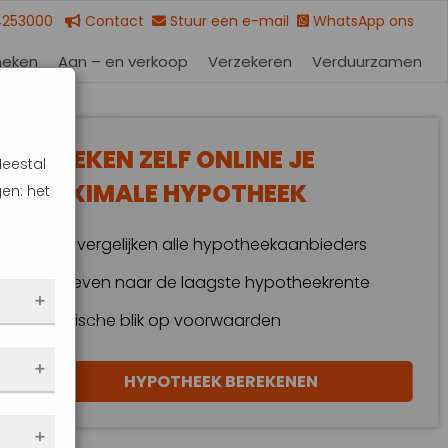
4253000
Contact
Stuur een e-mail
WhatsApp ons
heken
Aan – en verkoop
Verzekeren
Verduurzamen
BEREKEN ZELF ONLINE JE
Meestal
MAXIMALE HYPOTHEEK
en: het
Wij vergelijken alle hypotheekaanbieders
Streven naar de laagste hypotheekrente
Kritische blik op voorwaarden
 dus
HYPOTHEEK BEREKENEN
en
eze