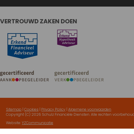
VERTROUWD ZAKEN DOEN
Sitemap
|
Cookies
|
Privacy Policy
|
Algemene voorwaarden
Copyright (C)
2026 Schulz Financiële Diensten. Alle rechten voorbehou
Website:
YZCommunicatie