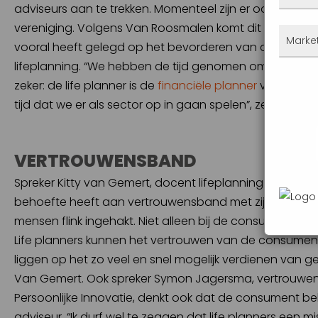
bezo
adviseurs aan te trekken. Momenteel zijn er ook nog ma
cook
we d
vereniging. Volgens Van Roosmalen komt dit vooral o
site
Deze
Marke
weten
vooral heeft gelegd op het bevorderen van de naam
ingev
bezo
lifeplanning. “We hebben de tijd genomen om de basis v
wat ji
Mark
zeker: de life planner is de
financiële planner
van de toe
In he
webs
tijd dat we er als sector op in gaan spelen”, zegt Van 
Goog
adve
geric
Goed geholpen
VERTROUWENSBAND
info
snel en zonde
gebru
Spreker Kitty van Gemert, docent lifeplanning bij Offe
maar 
behoefte heeft aan vertrouwensband met zijn of haar adv
mensen flink ingehakt. Niet alleen bij de consument maa
Life planners kunnen het vertrouwen van de consumen
liggen op het zo veel en snel mogelijk verdienen van g
Van Gemert. Ook spreker Symon Jagersma, vertrouwen
Persoonlijke Innovatie, denkt ook dat de consument be
adviseur. “Ik durf wel te zeggen dat life planners een 