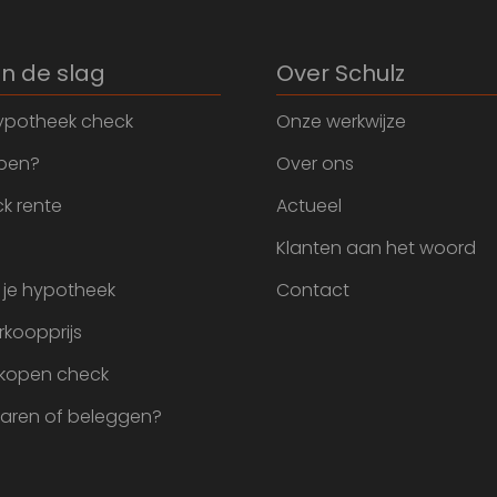
an de slag
Over Schulz
ypotheek check
Onze werkwijze
open?
Over ons
k rente
Actueel
Klanten aan het woord
 je hypotheek
Contact
rkoopprijs
 kopen check
paren of beleggen?