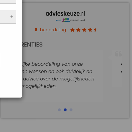
nen
 de
e
f
an op
8
beoordeling
de
REFERENTIES
t
jke
g van onze
Goede hulp en adviezen.
araat
k duidelijk en
Goede begeleiding van dit k
e mogelijkheden