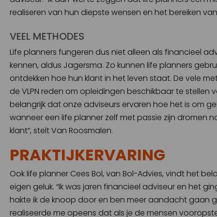
realiseren van hun diepste wensen en het bereiken van
VEEL METHODES
Life planners fungeren dus niet alleen als financieel a
kennen, aldus Jagersma. Zo kunnen life planners gebr
ontdekken hoe hun klant in het leven staat. De vele me
de VLPN reden om opleidingen beschikbaar te stellen v
belangrijk dat onze adviseurs ervaren hoe het is om ge
wanneer een life planner zelf met passie zijn dromen n
klant”, stelt Van Roosmalen.
PRAKTIJKERVARING
Ook life planner Cees Bol, van Bol-Advies, vindt het be
eigen geluk. “Ik was jaren financieel adviseur en het g
hakte ik de knoop door en ben meer aandacht gaan gev
realiseerde me opeens dat als je de mensen vooropstelt