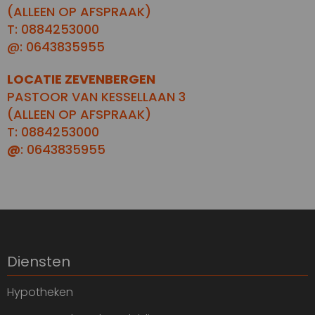
(ALLEEN OP AFSPRAAK)
T: 0884253000
@: 0643835955
LOCATIE ZEVENBERGEN
PASTOOR VAN KESSELLAAN 3
(ALLEEN OP AFSPRAAK)
T: 0884253000
@
: 0643835955
Diensten
Hypotheken