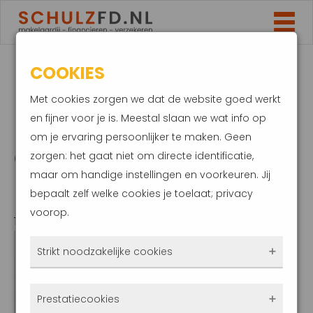
COOKIES
LET BIJ BUDGET
Met cookies zorgen we dat de website goed werkt
ZORGVERZEKERINGEN
en fijner voor je is. Meestal slaan we wat info op
om je ervaring persoonlijker te maken. Geen
OP ONVERWACHTE
zorgen: het gaat niet om directe identificatie,
maar om handige instellingen en voorkeuren. Jij
KOSTEN
bepaalt zelf welke cookies je toelaat; privacy
voorop.
10 november 2020
Strikt noodzakelijke cookies
Deze cookies zorgen ervoor dat de website
Prestatiecookies
überhaupt werkt. Ze zijn dus altijd actief en