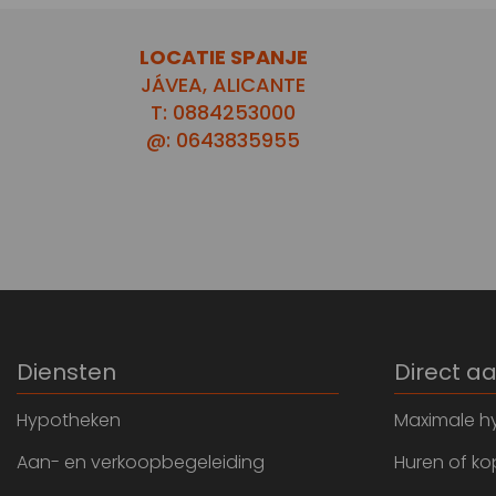
LOCATIE SPANJE
JÁVEA, ALICANTE
T: 0884253000
@: 0643835955
Diensten
Direct a
Hypotheken
Maximale h
Aan- en verkoopbegeleiding
Huren of k