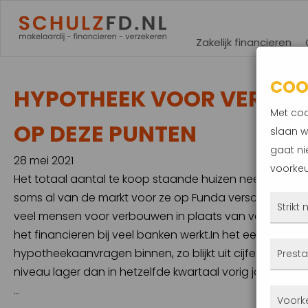
Zakelijk financieren
COO
HYPOTHEEK VOOR VERBOUW
Met coo
OP DEZE PUNTEN
slaan w
gaat ni
28 mei 2021
voorkeu
Het totaal aantal te koop staande huizen neemt steeds
soms al van de markt voor ze op Funda verschijnen. Do
Strikt
veel mensen voor verbouwen in plaats van verhuizen. I
het financieren bij veel banken werkt.In het eerste kwa
Deze
hypotheekaanvragen binnen, zo blijkt uit cijfers van Hy
Presta
altij
niveau lager dan in hetzelfde kwartaal vorig jaar. Het
gepla
…
Met 
Voork
priva