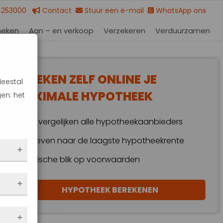
4253000
Contact
Stuur een e-mail
WhatsApp ons
heken
Aan – en verkoop
Verzekeren
Verduurzamen
BEREKEN ZELF ONLINE JE
Meestal
MAXIMALE HYPOTHEEK
en: het
Wij vergelijken alle hypotheekaanbieders
Streven naar de laagste hypotheekrente
Kritische blik op voorwaarden
 dus
HYPOTHEEK BEREKENEN
en
eze