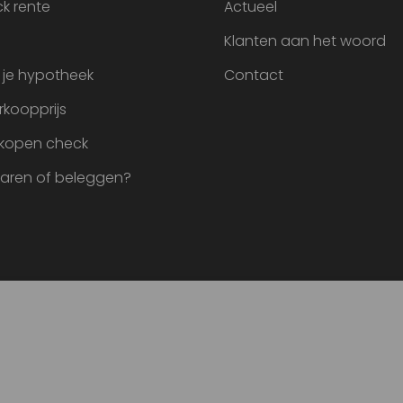
k rente
Actueel
Klanten aan het woord
 je hypotheek
Contact
rkoopprijs
 kopen check
paren of beleggen?