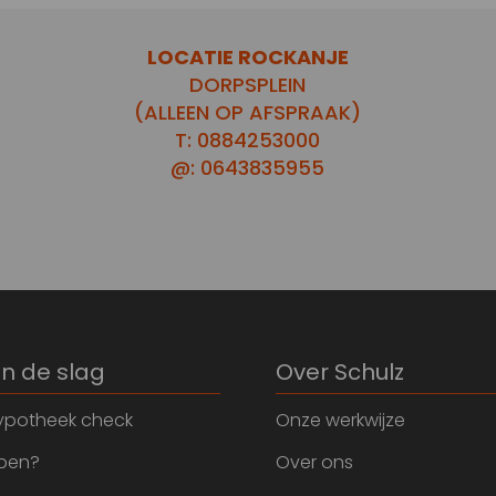
LOCATIE ROCKANJE
DORPSPLEIN
(ALLEEN OP AFSPRAAK)
T: 0884253000
@: 0643835955
an de slag
Over Schulz
ypotheek check
Onze werkwijze
open?
Over ons