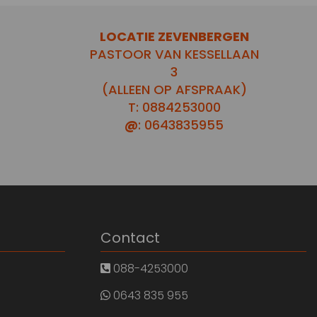
LOCATIE ZEVENBERGEN
PASTOOR VAN KESSELLAAN
3
(ALLEEN OP AFSPRAAK)
T: 0884253000
@
: 0643835955
Contact
088-4253000
0643 835 955