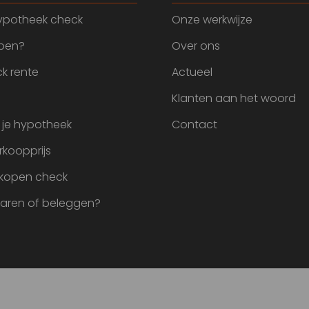
ypotheek check
Onze werkwijze
open?
Over ons
k rente
Actueel
Klanten aan het woord
 je hypotheek
Contact
rkoopprijs
 kopen check
paren of beleggen?