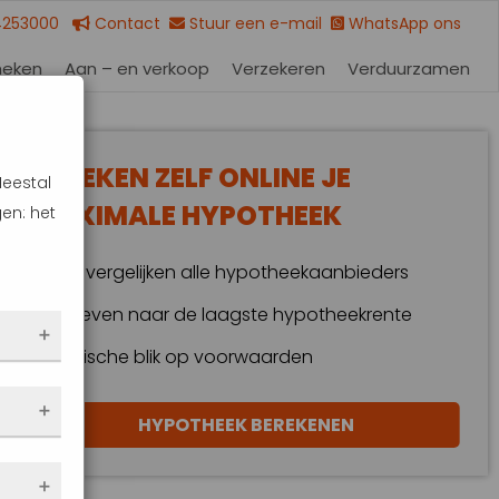
4253000
Contact
Stuur een e-mail
WhatsApp ons
heken
Aan – en verkoop
Verzekeren
Verduurzamen
BEREKEN ZELF ONLINE JE
Meestal
MAXIMALE HYPOTHEEK
en: het
Wij vergelijken alle hypotheekaanbieders
Streven naar de laagste hypotheekrente
Kritische blik op voorwaarden
 dus
HYPOTHEEK BEREKENEN
en
eze