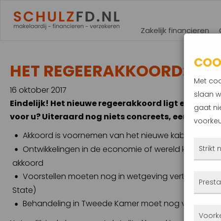
Zakelijk financieren
COO
HET REGEERAKKOORD: ALLE
Met coo
16 oktober 2017
slaan w
Eindelijk! Het nieuwe regeerakkoord ligt er. Wat b
gaat ni
voor u? Uiteraard nog niets concreets, een akkoor
voorkeu
Akkoord is voornemen van het nieuwe kabinet
Ontwikkelingen in de economie of wereld kan kabine
Strikt
akkoord
Voorstellen moeten nog in wetgeving vertaald wo
Deze
Presta
altij
State)
gepla
Behandeling in Tweede Kamer moet nog volgen: kabi
Met 
Voork
priva