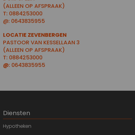
(ALLEEN OP AFSPRAAK)
T: 0884253000
@: 0643835955
LOCATIE ZEVENBERGEN
PASTOOR VAN KESSELLAAN 3
(ALLEEN OP AFSPRAAK)
T: 0884253000
@
: 0643835955
Diensten
Hypotheken