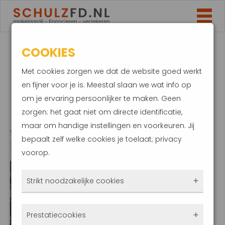
COOKIES
FUNDERINGSLABEL
Met cookies zorgen we dat de website goed werkt
NODIG OMDAT HEEL
en fijner voor je is. Meestal slaan we wat info op
om je ervaring persoonlijker te maken. Geen
HOLLAND ZAKT
zorgen: het gaat niet om directe identificatie,
maar om handige instellingen en voorkeuren. Jij
19 oktober 2020
bepaalt zelf welke cookies je toelaat; privacy
voorop.
Strikt noodzakelijke cookies
Deze cookies zorgen ervoor dat de website
Prestatiecookies
überhaupt werkt. Ze zijn dus altijd actief en