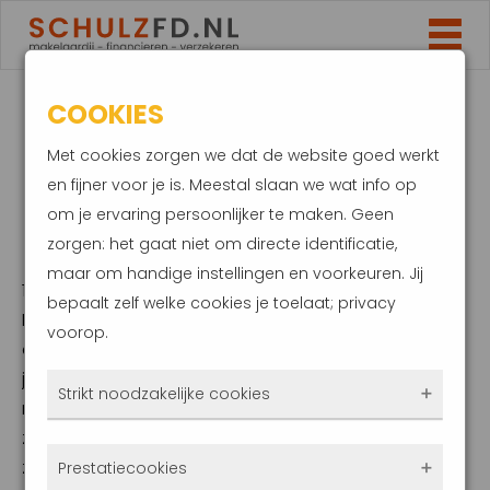
COOKIES
EIGEN AUTO
Met cookies zorgen we dat de website goed werkt
INWISSELEN VOOR
en fijner voor je is. Meestal slaan we wat info op
om je ervaring persoonlijker te maken. Geen
DEELAUTO?
zorgen: het gaat niet om directe identificatie,
maar om handige instellingen en voorkeuren. Jij
12 december 2019
bepaalt zelf welke cookies je toelaat; privacy
Ieder jaar rijden er meer personenauto’s op
voorop.
de Nederlandse wegen. Misschien is dat voor
jou niet echt nieuws en sta je dagelijks
Strikt noodzakelijke cookies
muurvast ergens op de snelweg. In die drukte
zou je niet zeggen dat er ook veel mensen
Deze cookies zorgen ervoor dat de website
zijn die hun auto juist weg doen. Bij de meest
Prestatiecookies
überhaupt werkt. Ze zijn dus altijd actief en