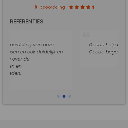
8
beoordeling
REFERENTIES
ng van onze
Goede hulp en adviezen.
ok duidelijk en
Goede begeleiding van dit k
e