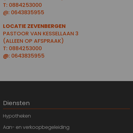
T: 0884253000
@: 0643835955
LOCATIE ZEVENBERGEN
PASTOOR VAN KESSELLAAN 3
(ALLEEN OP AFSPRAAK)
T: 0884253000
@
: 0643835955
Diensten
Hypotheken
Aan- en verkoopbegeleiding