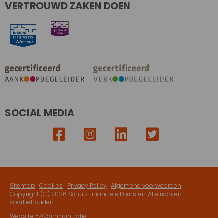
VERTROUWD ZAKEN DOEN
SOCIAL MEDIA
Sitemap
|
Cookies
|
Privacy Policy
|
Algemene voorwaarden
Copyright (C)
2026 Schulz Financiële Diensten. Alle rechten
voorbehouden.
Website:
YZCommunicatie