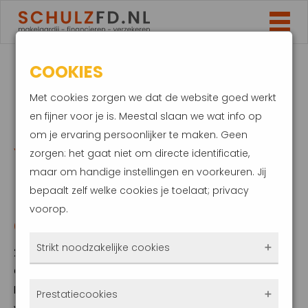
COOKIES
DELA WIL
Met cookies zorgen we dat de website goed werkt
NOODLIJDEND
en fijner voor je is. Meestal slaan we wat info op
om je ervaring persoonlijker te maken. Geen
YARDEN OVERNEMEN:
zorgen: het gaat niet om directe identificatie,
maar om handige instellingen en voorkeuren. Jij
DIT ZIJN DE
bepaalt zelf welke cookies je toelaat; privacy
voorop.
GEVOLGEN
Strikt noodzakelijke cookies
28 oktober 2019
Coöperatie Dela wil Yarden overnemen.
Deze cookies zorgen ervoor dat de website
Hiermee komt een einde aan de onzekerheid
Prestatiecookies
überhaupt werkt. Ze zijn dus altijd actief en