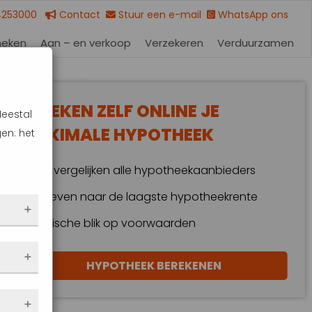
4253000
Contact
Stuur een e-mail
WhatsApp ons
heken
Aan – en verkoop
Verzekeren
Verduurzamen
BEREKEN ZELF ONLINE JE
Meestal
MAXIMALE HYPOTHEEK
en: het
Wij vergelijken alle hypotheekaanbieders
Streven naar de laagste hypotheekrente
Kritische blik op voorwaarden
 dus
HYPOTHEEK BEREKENEN
en
eze