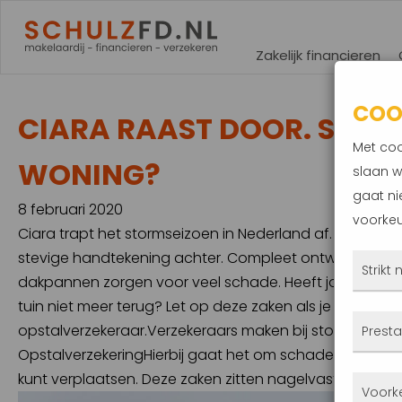
Zakelijk financieren
COO
CIARA RAAST DOOR. STO
Met coo
WONING?
slaan w
gaat ni
8 februari 2020
voorkeu
Ciara trapt het stormseizoen in Nederland af. Met een
stevige handtekening achter. Compleet ontwortelde
Strikt
dakpannen zorgen voor veel schade. Heeft jouw woni
tuin niet meer terug? Let op deze zaken als je contac
Deze
opstalverzekeraar.Verzekeraars maken bij stormschade
Presta
altij
OpstalverzekeringHierbij gaat het om schade aan de w
gepla
kunt verplaatsen. Deze zaken zitten nagelvast, zoals v
Met 
Voork
priva