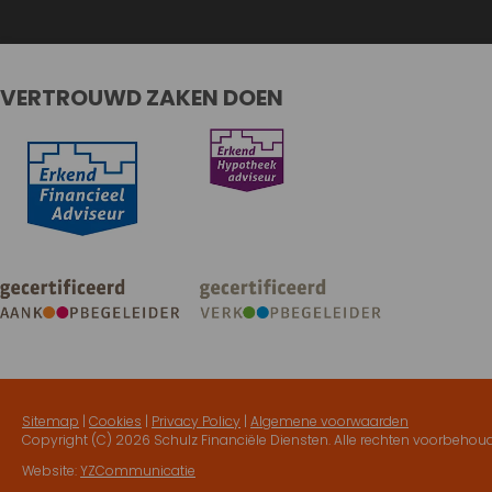
VERTROUWD ZAKEN DOEN
Sitemap
|
Cookies
|
Privacy Policy
|
Algemene voorwaarden
Copyright (C)
2026 Schulz Financiële Diensten. Alle rechten voorbehou
Website:
YZCommunicatie