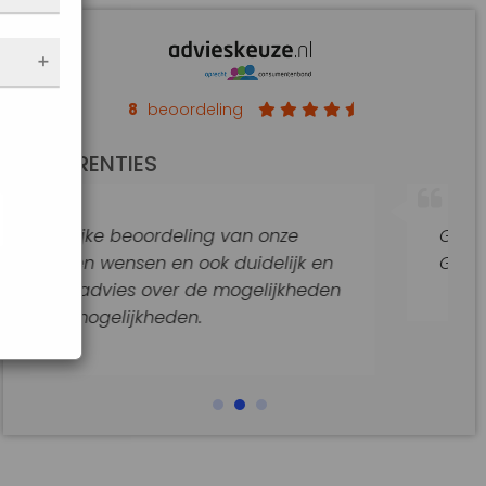
nen
 de
e
f
an op
8
beoordeling
de
REFERENTIES
t
jke
 van onze
Goede hulp en adviezen.
araat
 duidelijk en
Goede begeleiding van dit ka
mogelijkheden