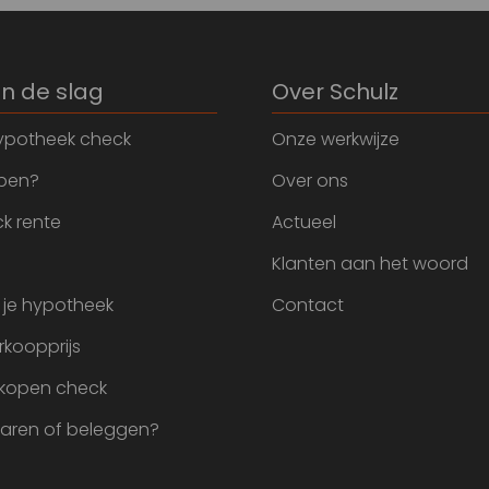
an de slag
Over Schulz
ypotheek check
Onze werkwijze
open?
Over ons
k rente
Actueel
Klanten aan het woord
 je hypotheek
Contact
rkoopprijs
 kopen check
paren of beleggen?