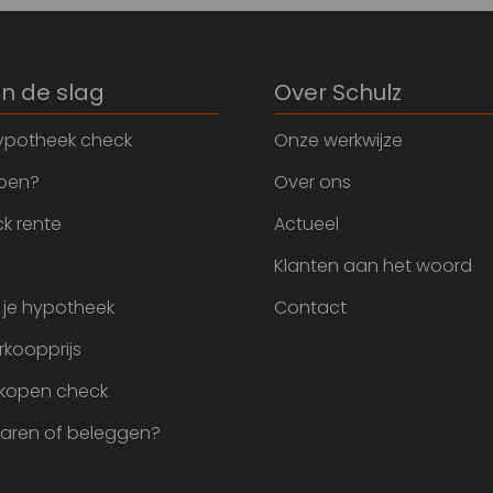
an de slag
Over Schulz
ypotheek check
Onze werkwijze
open?
Over ons
k rente
Actueel
Klanten aan het woord
 je hypotheek
Contact
rkoopprijs
 kopen check
paren of beleggen?