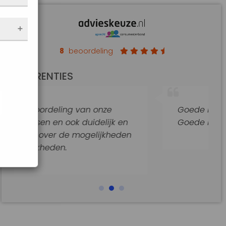
nen
 de
e
f
an op
8
beoordeling
de
REFERENTIES
t
jke
an onze
Goede hulp en adviezen.
araat
uidelijk en
Goede begeleiding van dit kanto
gelijkheden