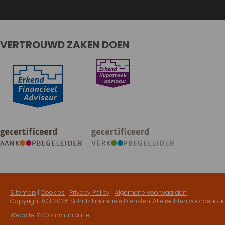
VERTROUWD ZAKEN DOEN
Sitemap
|
Cookies
|
Privacy Policy
|
Algemene voorwaarden
Copyright (C)
2026 Schulz Financiële Diensten. Alle rechten voorbehou
Website:
YZCommunicatie