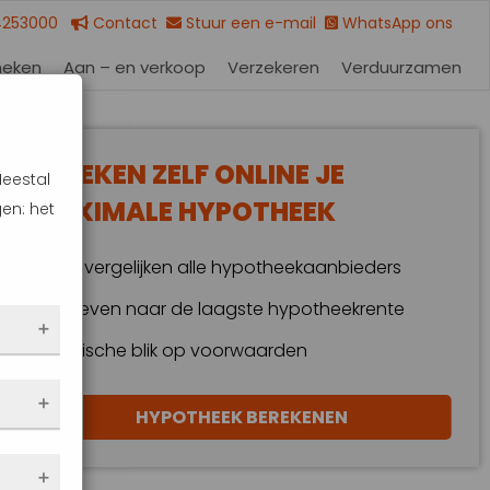
4253000
Contact
Stuur een e-mail
WhatsApp ons
heken
Aan – en verkoop
Verzekeren
Verduurzamen
BEREKEN ZELF ONLINE JE
Meestal
MAXIMALE HYPOTHEEK
en: het
Wij vergelijken alle hypotheekaanbieders
Streven naar de laagste hypotheekrente
Kritische blik op voorwaarden
 dus
HYPOTHEEK BEREKENEN
en
eze