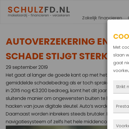
Zakelijk financieren
COO
AUTOVERZEKERING EN DIE
Met coo
SCHADE STIJGT STERK
slaan w
gaat ni
29 september 2019
voorkeu
Het gaat al langer de goede kant op met het aantal au
gemiddelde schadebedrag als er toch sprake is van d
Strikt
in 2015 nog €3.200 bedroeg, komt het dit jaar neer op €
sluitende manier om ongewensten buiten te houden. Ste
Deze
hacken van jouw digitale sleutel. Auto’s worden geav
Presta
altij
Daarnaast worden inbrekers steeds brutaler. Met het
gepla
navigatiesysteem of zelfs het hele middenconsole uit 
Met 
Voork
priva